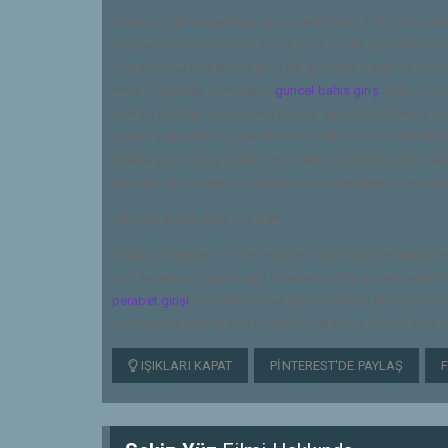
İsminden de anlaşılacağı üzere canlı bahis, İnternet üzer
sayesinde bahis severler hem keyifli zaman geçirirken oyn
yöntemi kısa zamanda büyük ilgi görmeye başlamış ve bir ç
imkanı sağlayan canlı bahis
güncel bahis giriş
sistemi cep 
bahisin bir diğer avantajı ise yüksek kazanç sağlaması v
korner sayısı, faul ve gösterilecek kartlar üzerine bile i
ödeme yapmanız yeterlidir. Bu ödeme ile birlikte yüklenen 
yansıtılır ve istediğiniz zaman paranızı belirttiğiniz yönteml
Güvenilir Kaçak Bahis Siteleri
Bahis oynayanların merak ettiği bir diğer konu ise hangi si
gizli tutulması, kazançların hesaba hızlı bir şekilde yatır
perabet girişi
editörleri olarak yapılan detaylı inceleme s
çıkmıştır. Bu tarz siteleri incelerken ekibimiz bir çok bahi
IŞIKLARI KAPAT
PINTEREST'DE PAYLAŞ