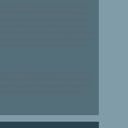
klidir. Dünya genelinde oldukça yaygın olan bu sistem
eleri üzerinden online olarak gerçekleştirilen bu oyun
da istediğiniz her hangi bir spor oyununa katılabilme
duğu her noktadan ulaşabilme şansı tanımaktadır. Canlı
asındaki son 10 dakikada gol olup olmayacağından tutun
gi bir bahis sitesine üye olmanız ve belirli bir miktarda
. Kazandığınız miktarlar otomatik olarak hesabınıza
 bahis oynayabilmek oldukça önemlidir. Kişisel bilgilerin
e dikkat çeken unsurlar arasında bulunmaktadır. Canlı Site
kaçak iddaa sitelerinin oldukça güvenilir olduğu ortaya
tter gibi sosyal ağlar takip edilerek düzenlenmiştir.