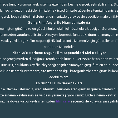
nizde bunu kurumsal web sitemiz üzerinden keyifle gerçekleştirebilirsiniz. Site
an sorunsuz bir şekilde film izlemek istediğinizde güvenle sitemizin geniş ye
gerek boş vakitlerinizi değerlendirmenizde gerekse de sevdiklerinizle birlikte
Geniş Film Arşivi İle Hizmetinizdeyiz
z, geçmişten günümüze en güzel filmleri sizin için özel olarak seçiyor. Sorunsuz
tlerimizden yararlanabilirsiniz. Aksiyon, komedi, fantastik, dram, animasyon, ro
aj ve alt yazılı birçok film seçeneği HD kalitesinde izlemeniz için güncellenen f
sorunsuz izlenebilir.
7’den 70’e Herkese Uygun Film Seçenekleri Sizi Bekliyor
lm seçeneğimizden dilediğinizi tercih edebilirsiniz. Her zevke hitap eden ve he
lirsiniz. Çocukların keyifle izleyeceği çeşitli animasyon çizgi filmleri en gün
ekilde izlemek isterseniz, site üzerinden ilgili kategorilerde aradığınızı bulabi
edebilirsiniz.
En Güncel Film Seçenekleri
de izlemek isterseniz, web sitemiz üzerinden aradığınız en güncel filmleri bula
kte sinema keyfini evinize ya da iş yerine taşıyabilirsiniz. Evde sinema keyfi 
imiz ile doyasıya bu keyfi sitemizden
film izle
seçeneği ile kolayca yaşayabilir