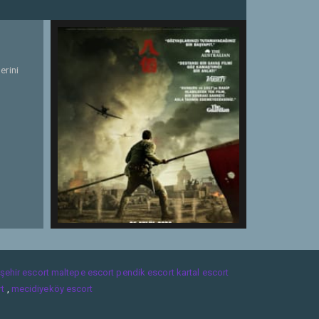
erini
şehir escort
maltepe escort
pendik escort
kartal escort
rt
,
mecidiyeköy escort