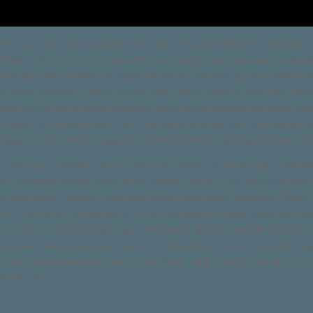
amlı olarak Canlı bahis yada bet sitesi gibi anılmaktadır. Türkiye’de son zama
lduğu bir alan olduğu için yabancılık konusunda kafalarının karışmayacağı anla
olarak bu firmaların hakkında bilgilenme amaçlı makaleler, yazılar ve bloklar
e Unutmamalısınız ki bahis yapmak zevkli olduğu kadar bir takım ufak riskleri
ıplar vermenizde mümkün olmaktadır. Kaçak bahis tutkunları için düzenlediğimiz
i hangileri bunları tespit edebilirsiniz. Her sektörde olduğu gibi bahis sektörün
 geçmek pek mümkün değil ancak sitemiz üzerinden gireceğiniz tüm bahis sitel
ve insana zarar verebilir, bahis oynamak veya iddaa oyunları da tıpkı bu aktivitel
ız gerektiğini aktaran yazılar bulunmaktadır. Bildiğiniz gibi ülkemizde yasal ba
in veren sitelerin tamamı kaçak bahis sitesi olarak adlandırılmaktadır Türkiye
ktır. Özellikle son yıllarda yapılan bir çok operasyon ile kaçak iddaa, canlı ba
lar neden bu tarz sitelere yöneliyor? Toplum olarak bahis oyunlarına oldukça
ri ise hem daha fazla müşteri kazanabilmek hemde güçlü finans kaynakları s
sınırlı sayıda oyun çeşidi olması, seçeneklerin azlığı ve bahis oranlarının ta
almaktadır.