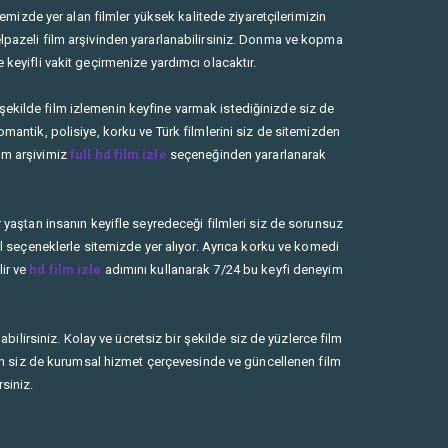
mizde yer alan filmler yüksek kalitede ziyaretçilerimizin
lpazeli film arşivinden yararlanabilirsiniz. Donma ve kopma
 keyifli vakit geçirmenize yardımcı olacaktır.
 şekilde film izlemenin keyfine varmak istediğinizde siz de
mantik, polisiye, korku ve Türk filmlerini siz de sitemizden
ilm arşivimiz
full hd film izle
seçeneğinden yararlanarak
r yaştan insanın keyifle seyredeceği filmleri siz de sorunsuz
cel seçeneklerle sitemizde yer alıyor. Ayrıca korku ve komedi
lir ve
hd film izle
adımını kullanarak 7/24 bu keyfi deneyim
bilirsiniz. Kolay ve ücretsiz bir şekilde siz de yüzlerce film
için siz de kurumsal hizmet çerçevesinde ve güncellenen film
siniz.