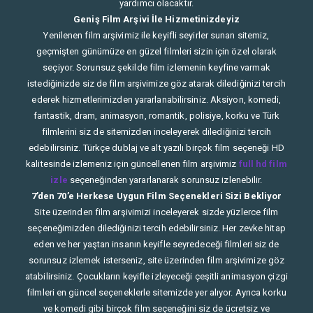
yardımcı olacaktır.
Geniş Film Arşivi İle Hizmetinizdeyiz
Yenilenen film arşivimiz ile keyifli seyirler sunan sitemiz,
geçmişten günümüze en güzel filmleri sizin için özel olarak
seçiyor. Sorunsuz şekilde film izlemenin keyfine varmak
istediğinizde siz de film arşivimize göz atarak dilediğinizi tercih
ederek hizmetlerimizden yararlanabilirsiniz. Aksiyon, komedi,
fantastik, dram, animasyon, romantik, polisiye, korku ve Türk
filmlerini siz de sitemizden inceleyerek dilediğinizi tercih
edebilirsiniz. Türkçe dublaj ve alt yazılı birçok film seçeneği HD
kalitesinde izlemeniz için güncellenen film arşivimiz
full hd film
izle
seçeneğinden yararlanarak sorunsuz izlenebilir.
7’den 70’e Herkese Uygun Film Seçenekleri Sizi Bekliyor
Site üzerinden film arşivimizi inceleyerek sizde yüzlerce film
seçeneğimizden dilediğinizi tercih edebilirsiniz. Her zevke hitap
eden ve her yaştan insanın keyifle seyredeceği filmleri siz de
sorunsuz izlemek isterseniz, site üzerinden film arşivimize göz
atabilirsiniz. Çocukların keyifle izleyeceği çeşitli animasyon çizgi
filmleri en güncel seçeneklerle sitemizde yer alıyor. Ayrıca korku
ve komedi gibi birçok film seçeneğini siz de ücretsiz ve