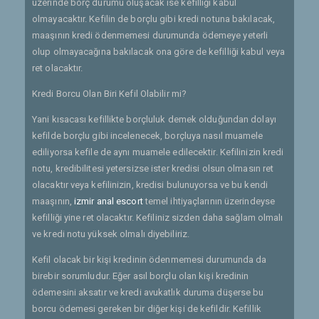
üzerinde borç durumu oluşacak ise kefilliği kabul
olmayacaktır. Kefilin de borçlu gibi kredi notuna bakılacak,
maaşının kredi ödenmemesi durumunda ödemeye yeterli
olup olmayacağına bakılacak ona göre de kefilliği kabul veya
ret olacaktır.
Kredi Borcu Olan Biri Kefil Olabilir mi?
Yani kısacası kefillikte borçluluk demek olduğundan dolayı
kefilde borçlu gibi incelenecek, borçluya nasıl muamele
ediliyorsa kefile de aynı muamele edilecektir. Kefilinizin kredi
notu, kredibilitesi yetersizse ister kredisi olsun olmasın ret
olacaktır veya kefilinizin, kredisi bulunuyorsa ve bu kendi
maaşının,
izmir anal escort
temel ihtiyaçlarının üzerindeyse
kefilliği yine ret olacaktır. Kefiliniz sizden daha sağlam olmalı
ve kredi notu yüksek olmalı diyebiliriz.
Kefil olacak bir kişi kredinin ödenmemesi durumunda da
birebir sorumludur. Eğer asıl borçlu olan kişi kredinin
ödemesini aksatır ve kredi avukatlık duruma düşerse bu
borcu ödemesi gereken bir diğer kişi de kefildir. Kefillik