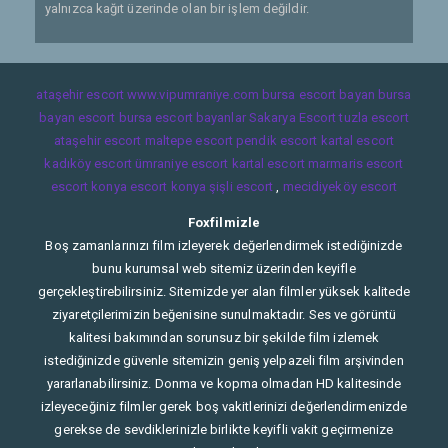
yalnızca kağıt üzerinde olan bir işlem değildir.
ataşehir escort
www.vipumraniye.com
bursa escort bayan
bursa
bayan escort
bursa escort bayanlar
Sakarya Escort
tuzla escort
ataşehir escort
maltepe escort
pendik escort
kartal escort
kadıköy escort
ümraniye escort
kartal escort
marmaris escort
escort konya
escort konya
şişli escort
,
mecidiyeköy escort
Foxfilmizle
Boş zamanlarınızı film izleyerek değerlendirmek istediğinizde
bunu kurumsal web sitemiz üzerinden keyifle
gerçekleştirebilirsiniz. Sitemizde yer alan filmler yüksek kalitede
ziyaretçilerimizin beğenisine sunulmaktadır. Ses ve görüntü
kalitesi bakımından sorunsuz bir şekilde film izlemek
istediğinizde güvenle sitemizin geniş yelpazeli film arşivinden
yararlanabilirsiniz. Donma ve kopma olmadan HD kalitesinde
izleyeceğiniz filmler gerek boş vakitlerinizi değerlendirmenizde
gerekse de sevdiklerinizle birlikte keyifli vakit geçirmenize