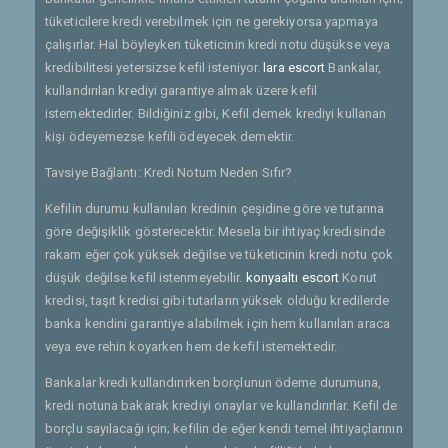
tüketicilere kredi verebilmek için ne gerekiyorsa yapmaya
çalışırlar. Hal böyleyken tüketicinin kredi notu düşükse veya
kredibilitesi yetersizse kefil isteniyor.
lara escort
Bankalar,
kullandırılan krediyi garantiye almak üzere kefil
istemektedirler. Bildiğiniz gibi, Kefil demek krediyi kullanan
kişi ödeyemezse kefili ödeyecek demektir.
Tavsiye Bağlantı: Kredi Notum Neden Sıfır?
Kefilin durumu kullanılan kredinin çeşidine göre ve tutarına
göre değişiklik gösterecektir. Mesela bir ihtiyaç kredisinde
rakam eğer çok yüksek değilse ve tüketicinin kredi notu çok
düşük değilse kefil istenmeyebilir.
konyaaltı escort
Konut
kredisi, taşıt kredisi gibi tutarların yüksek olduğu kredilerde
banka kendini garantiye alabilmek için hem kullanılan araca
veya eve rehin koyarken hem de kefil istemektedir.
Bankalar kredi kullandırırken borçlunun ödeme durumuna,
kredi notuna bakarak krediyi onaylar ve kullandırırlar. Kefil de
borçlu sayılacağı için; kefilin de eğer kendi temel ihtiyaçlarının