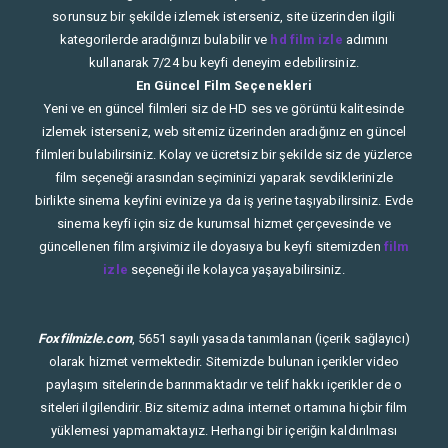
sorunsuz bir şekilde izlemek isterseniz, site üzerinden ilgili
kategorilerde aradığınızı bulabilir ve
hd film izle
adımını
kullanarak 7/24 bu keyfi deneyim edebilirsiniz.
En Güncel Film Seçenekleri
Yeni ve en güncel filmleri siz de HD ses ve görüntü kalitesinde
izlemek isterseniz, web sitemiz üzerinden aradığınız en güncel
filmleri bulabilirsiniz. Kolay ve ücretsiz bir şekilde siz de yüzlerce
film seçeneği arasından seçiminizi yaparak sevdiklerinizle
birlikte sinema keyfini evinize ya da iş yerine taşıyabilirsiniz. Evde
sinema keyfi için siz de kurumsal hizmet çerçevesinde ve
güncellenen film arşivimiz ile doyasıya bu keyfi sitemizden
film
izle
seçeneği ile kolayca yaşayabilirsiniz.
Foxfilmizle.com
, 5651 sayılı yasada tanımlanan (içerik sağlayıcı)
olarak hizmet vermektedir. Sitemizde bulunan içerikler video
paylaşım sitelerinde barınmaktadır ve telif hakkı içerikler de o
siteleri ilgilendirir. Biz sitemiz adına internet ortamına hiçbir film
yüklemesi yapmamaktayız. Herhangi bir içeriğin kaldırılması