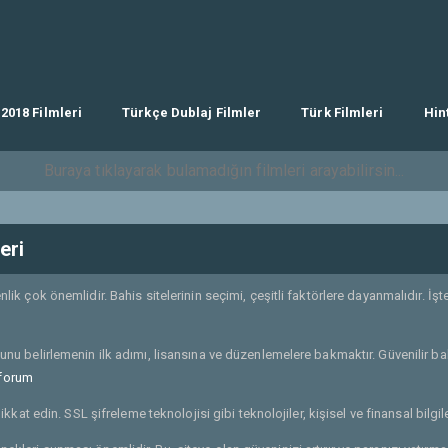
2018 Filmleri
Türkçe Dublaj Filmler
Türk Filmleri
Hint
eri
lik çok önemlidir. Bahis sitelerinin seçimi, çeşitli faktörlere dayanmalıdır. İş
unu belirlemenin ilk adımı, lisansına ve düzenlemelere bakmaktır. Güvenilir bahi
 forum
dikkat edin. SSL şifreleme teknolojisi gibi teknolojiler, kişisel ve finansal bilg