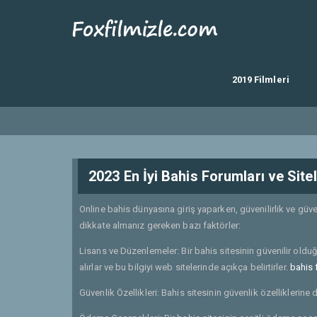
2019 Filmleri
2023 En İyi Bahis Forumları ve Sitel
Online bahis dünyasına giriş yaparken, güvenilirlik ve güven
dikkate almanız gereken bazı faktörler:
Lisans ve Düzenlemeler: Bir bahis sitesinin güvenilir olduğ
alırlar ve bu bilgiyi web sitelerinde açıkça belirtirler.
bahis
Güvenlik Özellikleri: Bahis sitesinin güvenlik özelliklerine 