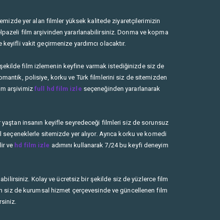
mizde yer alan filmler yüksek kalitede ziyaretçilerimizin
lpazeli film arşivinden yararlanabilirsiniz. Donma ve kopma
 keyifli vakit geçirmenize yardımcı olacaktır.
 şekilde film izlemenin keyfine varmak istediğinizde siz de
mantik, polisiye, korku ve Türk filmlerini siz de sitemizden
ilm arşivimiz
full hd film izle
seçeneğinden yararlanarak
r yaştan insanın keyifle seyredeceği filmleri siz de sorunsuz
cel seçeneklerle sitemizde yer alıyor. Ayrıca korku ve komedi
lir ve
hd film izle
adımını kullanarak 7/24 bu keyfi deneyim
bilirsiniz. Kolay ve ücretsiz bir şekilde siz de yüzlerce film
için siz de kurumsal hizmet çerçevesinde ve güncellenen film
siniz.