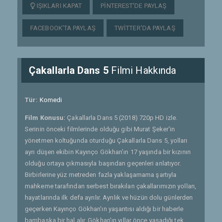
IŞIKLARI KAPAT
PINTEREST'DE PAYLAŞ
FACEBOOK'TA PAYLAŞ
TWITTER'DA PAYLAŞ
Çakallarla Dans 5
Filmi Hakkında
Tür:
Komedi
Film Konusu:
Çakallarla Dans 5 (2018) 720p HD izle.
Serinin önceki filmlerinde olduğu gibi Murat Şeker'in
yönetmen koltuğunda oturduğu Çakallarla Dans 5, yolları
ayrı düşen ekibin Kayınço Gökhan'ın 17 yaşında bir kızının
olduğu ortaya çıkmasıyla başından geçenleri anlatıyor.
Birbirlerine yüz metreden fazla yaklaşamama şartıyla
mahkeme tarafından serbest bırakılan çakallarımızın yolları,
hayatlarında ilk defa ayrılır. Ayrılık ve hüzün dolu günlerden
geçerken Kayınço Gökhan'ın yaşantısı aldığı bir haberle
bambaşka bir hal alır. Gökhan'ın yıllar önce yaşadığı tek