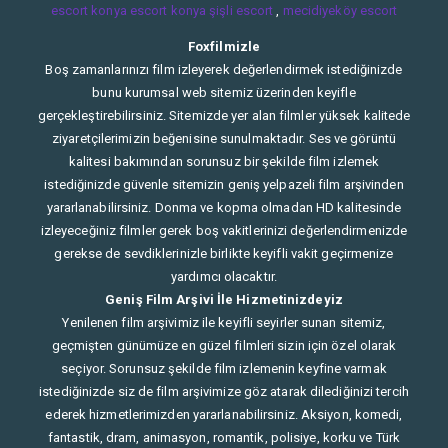
escort konya
escort konya
şişli escort
,
mecidiyeköy escort
Foxfilmizle
Boş zamanlarınızı film izleyerek değerlendirmek istediğinizde
bunu kurumsal web sitemiz üzerinden keyifle
gerçekleştirebilirsiniz. Sitemizde yer alan filmler yüksek kalitede
ziyaretçilerimizin beğenisine sunulmaktadır. Ses ve görüntü
kalitesi bakımından sorunsuz bir şekilde film izlemek
istediğinizde güvenle sitemizin geniş yelpazeli film arşivinden
yararlanabilirsiniz. Donma ve kopma olmadan HD kalitesinde
izleyeceğiniz filmler gerek boş vakitlerinizi değerlendirmenizde
gerekse de sevdiklerinizle birlikte keyifli vakit geçirmenize
yardımcı olacaktır.
Geniş Film Arşivi İle Hizmetinizdeyiz
Yenilenen film arşivimiz ile keyifli seyirler sunan sitemiz,
geçmişten günümüze en güzel filmleri sizin için özel olarak
seçiyor. Sorunsuz şekilde film izlemenin keyfine varmak
istediğinizde siz de film arşivimize göz atarak dilediğinizi tercih
ederek hizmetlerimizden yararlanabilirsiniz. Aksiyon, komedi,
fantastik, dram, animasyon, romantik, polisiye, korku ve Türk